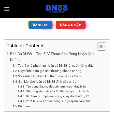
ĐĂNG KÝ
ĐĂNG NHẬP
Table of Contents
Bắn Cá DN88 – Top 5 Bí Thuật Săn Rồng Nhận Quà
Khủng
Top 5 nhà phát hành bắn cá DN88 lôi cuốn hàng đầu
Quy trình tham gia săn thưởng nhanh chóng
So sánh đặc điểm khi tham gia bắn cá DN88
4 bí kíp chơi bắn cá DN88 đỉnh của chóp
Tận dụng đạo cụ đặc biệt quét sạch đáy biển
Săn lùng sinh vật vừa lộ diện tại góc màn hình
Giữ tâm lý thép trước vòng xoáy đổi thưởng lớn
Phát huy uy lực của nòng súng cấp độ cao nhất
Kết luận