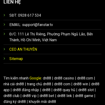
LIÊN HỆ
SĐT:
0928 617 534
EMAIL:
support@fanstar.tv
Đ/C:
111 Lê Thị Riêng, Phường Phạm Ngũ Lão, Bến
Thành, Hồ Chí Minh, Việt Nam
CEO AN THUYÊN
Sitemap
Tìm kiếm nhanh
Google
: dn88 | dn88 casino | dn88.com |
nhà cái dn88 | trang chủ dn88 | dn88 com | dn88 win | dn88
app | dn88 đăng nhập | dn88 | dn88 quay hũ | dn88 slot |
dn88 club | dn88 vip | dn88 bet | dn88 link | dn88 game |
đăng ký dn88 | khuyến mãi dn88