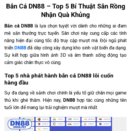
Bắn Cá DN88 – Top 5 Bí Thuật Săn Rồng
Nhận Quà Khủng
Bắn cá DN88
là lựa chọn tuyệt vời dành cho những ai đam
mê săn thưởng trực tuyến. Sân chơi này cung cấp các tính
năng hiện đại cùng tốc độ truy cập mượt mà. Đội ngũ phát
triển
DN88
đã dày công xây dựng kho sinh vật biển đa dạng.
Sự kết hợp giữa hình ảnh 3D và âm thanh sống động tạo
cảm giác chân thực vô cùng.
Top 5 nhà phát hành bắn cá DN88 lôi cuốn
hàng đầu
Sự đa dạng về sảnh chơi chính là yếu tố giữ chân mọi game
thủ khi ghé thăm. Hiện nay,
DN88
hợp tác cùng những tên
tuổi lớn để mang lại trải nghiệm mượt mà nhất.